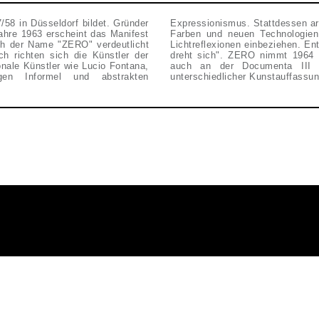
/58 in Düsseldorf bildet. Gründer
uen räumlichen Konzepten, reinen
hre 1963 erscheint das Manifest
 beweglich machen und dadurch
ch der Name "ZERO" verdeutlicht
fest weiter: "Zero ist rund. Zero
ich richten sich die Künstler der
chen Installation beispielsweise
nale Künstler wie Lucio Fontana,
t sich die Gruppe aber wegen
en Informel und abstrakten
unterschiedlicher Kunstauffassun