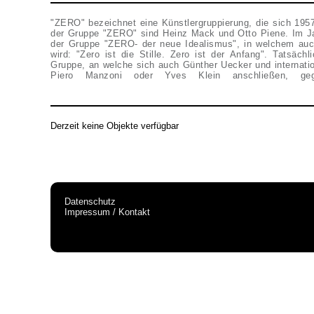
"ZERO" bezeichnet eine Künstlergruppierung, die sich 1957
Expressionismus. Stattdessen arbeiten die Künstler mit ne
der Gruppe "ZERO" sind Heinz Mack und Otto Piene. Im Ja
Farben und neuen Technologien, welche die Kunstwerke
der Gruppe "ZERO- der neue Idealismus", in welchem au
Lichtreflexionen einbeziehen. Entsprechend heißt es im Mani
wird: "Zero ist die Stille. Zero ist der Anfang". Tatsächl
dreht sich". ZERO nimmt 1964 mit solch einer lichtkinetis
Gruppe, an welche sich auch Günther Uecker und internatio
auch an der Documenta III teil. Bereits 1966 lös
Piero Manzoni oder Yves Klein anschließen, geg
Derzeit keine Objekte verfügbar
Datenschutz
Impressum / Kontakt