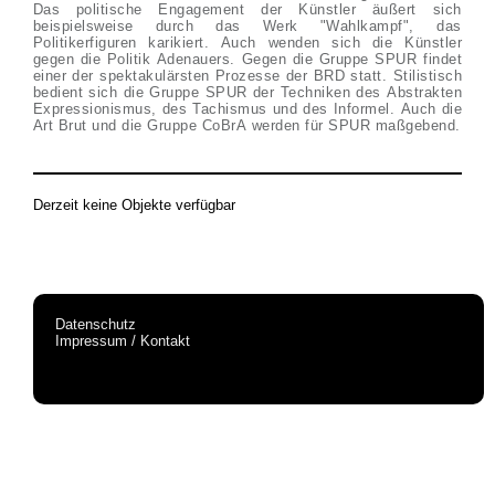
Das politische Engagement der Künstler äußert sich
beispielsweise durch das Werk "Wahlkampf", das
Politikerfiguren karikiert. Auch wenden sich die Künstler
gegen die Politik Adenauers. Gegen die Gruppe SPUR findet
einer der spektakulärsten Prozesse der BRD statt. Stilistisch
bedient sich die Gruppe SPUR der Techniken des Abstrakten
Expressionismus, des Tachismus und des Informel. Auch die
Art Brut und die Gruppe CoBrA werden für SPUR maßgebend.
Derzeit keine Objekte verfügbar
Datenschutz
Impressum / Kontakt