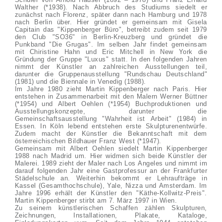
Walther (*1938). Nach Abbruch des Studiums siedelt er
zunächst nach Florenz, später dann nach Hamburg und 1978
nach Berlin über. Hier gründet er gemeinsam mit Gisela
Capitain das "Kippenberger Büro", betreibt zudem seit 1979
den Club "SO36" in Berlin-Kreuzberg und gründet die
Punkband "Die Grugas". Im selben Jahr findet gemeinsam
mit Chiristine Hahn und Eric Mitchell in New York die
Gründung der Gruppe "Luxus" statt. In den folgenden Jahren
nimmt der Künstler an zahlreichen Ausstellungen teil,
darunter die Gruppenausstellung "Rundschau Deutschland"
(1981) und die Biennale in Venedig (1988).
Im Jahre 1980 zieht Martin Kippenberger nach Paris. Hier
entstehen in Zusammenarbeit mit den Malern Werner Büttner
(*1954) und Albert Oehlen (*1954) Buchproduktionen und
Ausstellungskonzepte, darunter die
Gemeinschaftsausstellung "Wahrheit ist Arbeit" (1984) in
Essen. In Köln lebend entstehen erste Skulpturenentwürfe.
Zudem macht der Künstler die Bekanntschaft mit dem
österreichischen Bildhauer Franz West (*1947).
Gemeinsam mit Albert Oehlen siedelt Martin Kippenberger
1988 nach Madrid um. Hier widmen sich beide Künstler der
Malerei. 1989 zieht der Maler nach Los Angeles und nimmt im
darauf folgenden Jahr eine Gastprofessur an der Frankfurter
Städelschule an. Weiterhin bekommt er Lehraufträge in
Kassel (Gesamthochschule), Yale, Nizza und Amsterdam. Im
Jahre 1996 erhält der Künstler den "Käthe-Kollwitz-Preis".
Martin Kippenberger stirbt am 7. März 1997 in Wien.
Zu seinem künstlerischen Schaffen zählen Skulpturen,
Zeichnungen, Installationen, Plakate, Kataloge,