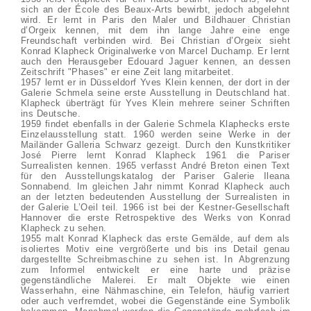
sich an der École des Beaux-Arts bewirbt, jedoch abgelehnt
wird. Er lernt in Paris den Maler und Bildhauer Christian
d’Orgeix kennen, mit dem ihn lange Jahre eine enge
Freundschaft verbinden wird. Bei Christian d’Orgeix sieht
Konrad Klapheck Originalwerke von Marcel Duchamp. Er lernt
auch den Herausgeber Edouard Jaguer kennen, an dessen
Zeitschrift "Phases" er eine Zeit lang mitarbeitet.
1957 lernt er in Düsseldorf Yves Klein kennen, der dort in der
Galerie Schmela seine erste Ausstellung in Deutschland hat.
Klapheck überträgt für Yves Klein mehrere seiner Schriften
ins Deutsche.
1959 findet ebenfalls in der Galerie Schmela Klaphecks erste
Einzelausstellung statt. 1960 werden seine Werke in der
Mailänder Galleria Schwarz gezeigt. Durch den Kunstkritiker
José Pierre lernt Konrad Klapheck 1961 die Pariser
Surrealisten kennen. 1965 verfasst André Breton einen Text
für den Ausstellungskatalog der Pariser Galerie Ileana
Sonnabend. Im gleichen Jahr nimmt Konrad Klapheck auch
an der letzten bedeutenden Ausstellung der Surrealisten in
der Galerie L’Oeil teil. 1966 ist bei der Kestner-Gesellschaft
Hannover die erste Retrospektive des Werks von Konrad
Klapheck zu sehen.
1955 malt Konrad Klapheck das erste Gemälde, auf dem als
isoliertes Motiv eine vergrößerte und bis ins Detail genau
dargestellte Schreibmaschine zu sehen ist. In Abgrenzung
zum Informel entwickelt er eine harte und präzise
gegenständliche Malerei. Er malt Objekte wie einen
Wasserhahn, eine Nähmaschine, ein Telefon, häufig varriert
oder auch verfremdet, wobei die Gegenstände eine Symbolik