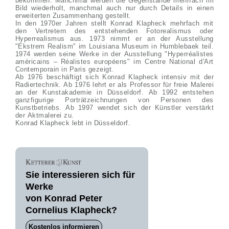
bekommen. Manchmal werden die Gegenstände mehrfach im
Bild wiederholt, manchmal auch nur durch Details in einen
erweiterten Zusammenhang gestellt.
In den 1970er Jahren stellt Konrad Klapheck mehrfach mit
den Vertretern des entstehenden Fotorealismus oder
Hyperrealismus aus. 1973 nimmt er an der Ausstellung
"Ekstrem Realism" im Louisiana Museum in Humblebaek teil.
1974 werden seine Werke in der Ausstellung "Hyperréalistes
américains – Réalistes européens" im Centre National d'Art
Contemporain in Paris gezeigt.
Ab 1976 beschäftigt sich Konrad Klapheck intensiv mit der
Radiertechnik. Ab 1976 lehrt er als Professor für freie Malerei
an der Kunstakademie in Düsseldorf. Ab 1992 entstehen
ganzfigurige Porträtzeichnungen von Personen des
Kunstbetriebs. Ab 1997 wendet sich der Künstler verstärkt
der Aktmalerei zu.
Konrad Klapheck lebt in Düsseldorf.
Sie interessieren sich für
Werke
von Konrad Peter
Cornelius Klapheck?
Kostenlos informieren