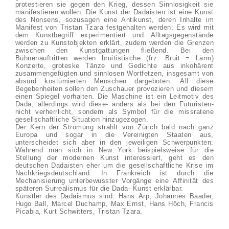
protestieren sie gegen den Krieg, dessen Sinnlosigkeit sie
manifestieren wollen. Die Kunst der Dadaisten ist eine Kunst
des Nonsens, sozusagen eine Antikunst, deren Inhalte im
Manifest von Tristan Tzara festgehalten werden: Es wird mit
dem Kunstbegriff experimentiert und Alltagsgegenstände
werden zu Kunstobjekten erklärt, zudem werden die Grenzen
zwischen den Kunstgattungen fließend. Bei den
Bühnenauftritten werden bruitistische (frz. Bruit = Lärm)
Konzerte, groteske Tänze und Gedichte aus inkohärent
zusammengefügten und sinnlosen Wortfetzen, insgesamt von
absurd kostümierten Menschen dargeboten. All diese
Begebenheiten sollen den Zuschauer provozieren und diesem
einen Spiegel vorhalten. Die Maschine ist ein Leitmotiv des
Dada, allerdings wird diese- anders als bei den Futuristen-
nicht verherrlicht, sondern als Symbol für die missratene
gesellschaftliche Situation hinzugezogen.
Der Kern der Strömung strahlt von Zürich bald nach ganz
Europa und sogar in die Vereinigten Staaten aus,
unterscheidet sich aber in den jeweiligen Schwerpunkten:
Während man sich in New York beispielsweise für die
Stellung der modernen Kunst interessiert, geht es den
deutschen Dadaisten eher um die gesellschaftliche Krise im
Nachkriegsdeutschland. In Frankreich ist durch die
Mechanisierung unterbewusster Vorgänge eine Affinität des
späteren Surrealismus für die Dada- Kunst erklärbar.
Künstler des Dadaismus sind: Hans Arp, Johannes Baader,
Hugo Ball, Marcel Duchamp, Max Ernst, Hans Höch, Francis
Picabia, Kurt Schwitters, Tristan Tzara.